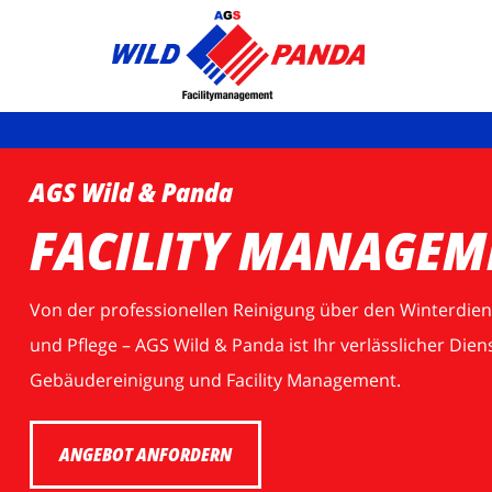
AGS Wild & Panda
FACILITY MANAGEM
Von der professionellen Reinigung über den Winterdien
und Pflege – AGS Wild & Panda ist Ihr verlässlicher Dien
Gebäudereinigung und Facility Management.
ANGEBOT ANFORDERN