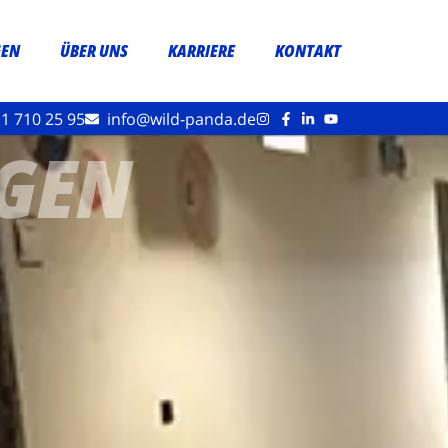
GEN
ÜBER UNS
KARRIERE
KONTAKT
1 710 25 95
info@wild-panda.de
IGEN